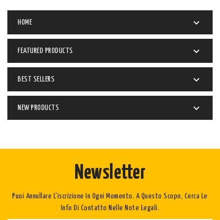

HOME

FEATURED PRODUCTS

BEST SELLERS

NEW PRODUCTS
Newsletter
Puoi Annullare L'iscrizione In Ogni Momento. A Questo Scopo, Cerca Le
Info Di Contatto Nelle Note Legali.