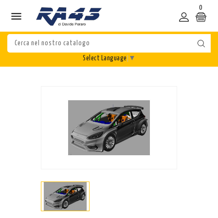
0

Select Language
▼