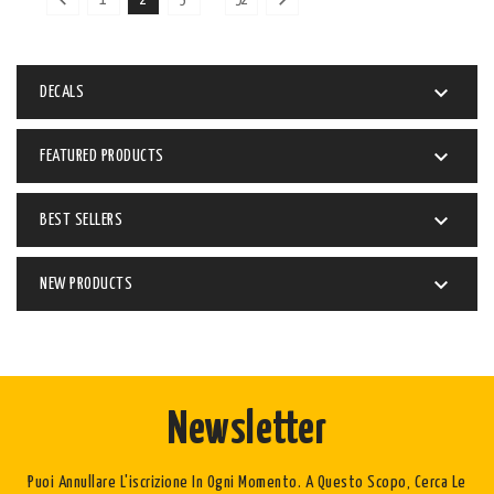


1
2
3
52

DECALS

FEATURED PRODUCTS

BEST SELLERS

NEW PRODUCTS
Newsletter
Puoi Annullare L'iscrizione In Ogni Momento. A Questo Scopo, Cerca Le