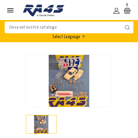
0

Select Language
▼