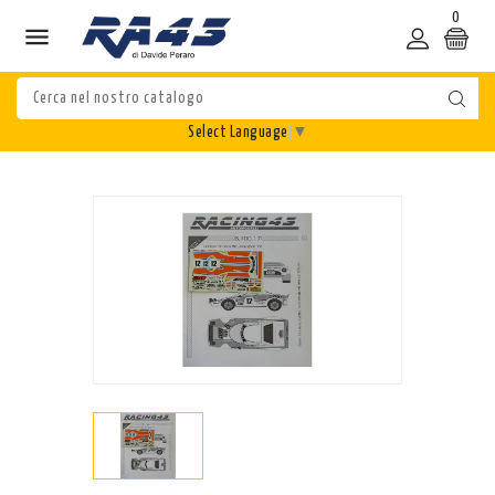
0

Select Language
▼