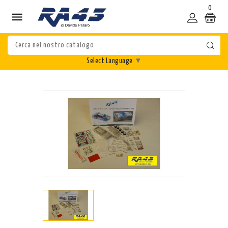
0

Select Language
▼