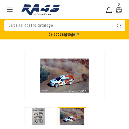
0

Select Language
▼