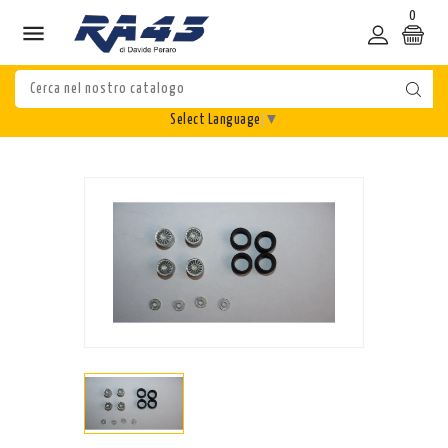
0

Select Language
▼