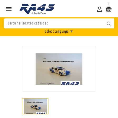
0

Select Language
▼