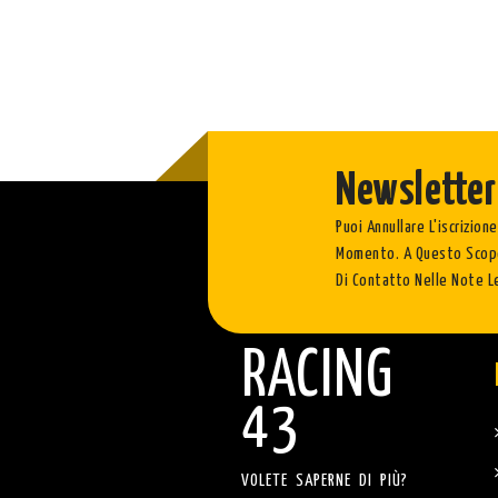
Newsletter
Puoi Annullare L'iscrizione
Momento. A Questo Scopo
Di Contatto Nelle Note Le
RACING
43
VOLETE SAPERNE DI PIÙ?