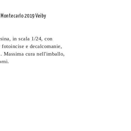
 Montecarlo 2019 Veiby
ina, in scala 1/24, con
ti fotoincise e decalcomanie,
a.
Massima cura nell'imballo,
orni.