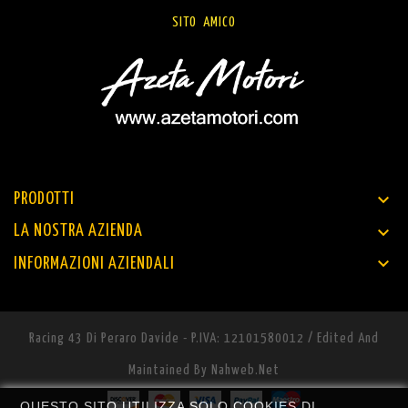
SITO AMICO

PRODOTTI

LA NOSTRA AZIENDA

INFORMAZIONI AZIENDALI
Racing 43 Di Peraro Davide - P.IVA: 12101580012 / Edited And
Maintained By
Nahweb.net
QUESTO SITO UTILIZZA SOLO COOKIES DI