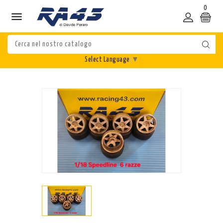
0

Select Language
▼